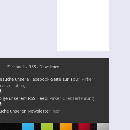
Facebook / RSS / Newsletter
esuche unsere Facebook-Seite zur Tour:
Pirker
renzerfahung
olge unserem RSS-Feed:
Pirker Grenzerfahrung
uche unseren Newsletter:
hier