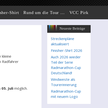
sher-Shirt
Rund um die Tour …
VCC Pirk
Neueste Beiträge
Streckenpläne
aktualisiert
Finisher-Shirt 2026
 kleine
Auch 2026 wieder
n Radfahrer
Teil der Serie
Radmarathon-Cup
Deutschland!
Windweste als
Tourerinnerung
m
05. Juli
möglich.
Radmarathon-Cup
mit neuem Logo