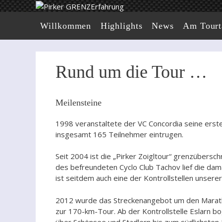
Zum
Inhalt
Willkommen
Highlights
News
Am Tourt
springen
Rund um die Tour …
Meilensteine
1998 veranstaltete der VC Concordia seine erste 
insgesamt 165 Teilnehmer eintrugen.
Seit 2004 ist die „Pirker Zoigltour“ grenzübersc
des befreundeten Cyclo Club Tachov lief die dam
ist seitdem auch eine der Kontrollstellen unsere
2012 wurde das Streckenangebot um den Marathon
zur 170-km-Tour. Ab der Kontrollstelle Eslarn
über Schönsee und Stadlern bis zum südlichsten P