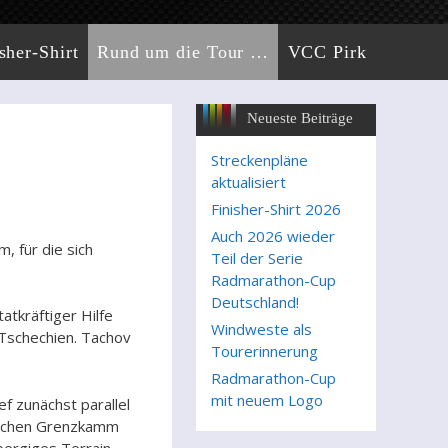
sher-Shirt
Rund um die Tour …
VCC Pirk
Neueste Beiträge
Streckenpläne
aktualisiert
Finisher-Shirt 2026
Auch 2026 wieder
, für die sich
Teil der Serie
Radmarathon-Cup
Deutschland!
atkräftiger Hilfe
Windweste als
 Tschechien. Tachov
Tourerinnerung
Radmarathon-Cup
mit neuem Logo
f zunächst parallel
mischen Grenzkamm
bergiges Terrain