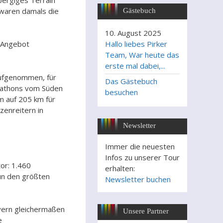
 waren damals die
Gästebuch
10. August 2025
Hallo liebes Pirker
s Angebot
Team, War heute das
erste mal dabei,...
aufgenommen, für
Das Gästebuch
rathons vom Süden
besuchen
m auf 205 km für
zenreitern in
Newsletter
Immer die neuesten
Infos zu unserer Tour
or: 1.460
erhalten:
nun den größten
Newsletter buchen
ayern gleichermaßen
Unsere Partner
e