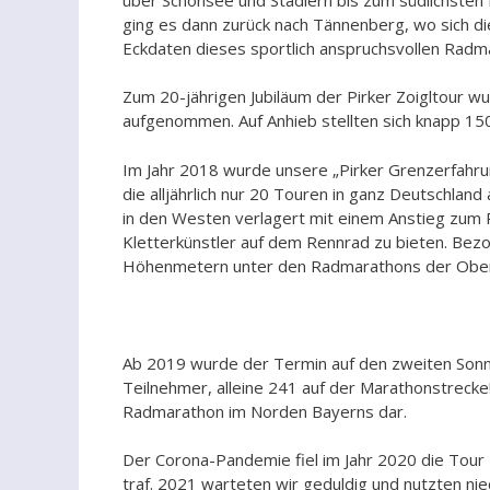
ging es dann zurück nach Tännenberg, wo sich d
Eckdaten dieses sportlich anspruchsvollen Radm
Zum 20-jährigen Jubiläum der Pirker Zoigltour w
aufgenommen. Auf Anhieb stellten sich knapp 1
Im Jahr 2018 wurde unsere „Pirker Grenzerfahru
die alljährlich nur 20 Touren in ganz Deutschlan
in den Westen verlagert mit einem Anstieg zum 
Kletterkünstler auf dem Rennrad zu bieten. Bezo
Höhenmetern unter den Radmarathons der Ober
Ab 2019 wurde der Termin auf den zweiten Sonnta
Teilnehmer, alleine 241 auf der Marathonstrecke
Radmarathon im Norden Bayerns dar.
Der Corona-Pandemie fiel im Jahr 2020 die Tour 
traf. 2021 warteten wir geduldig und nutzten n