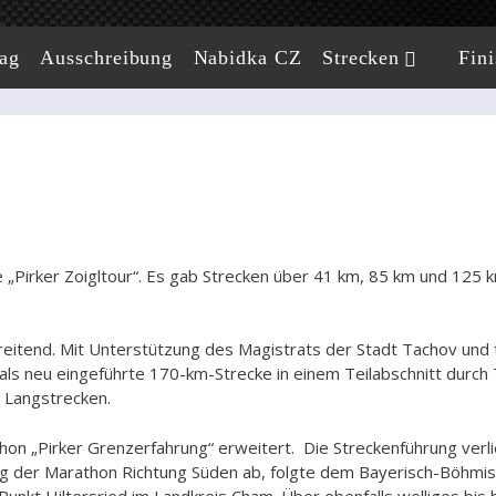
ag
Ausschreibung
Nabidka CZ
Strecken
Fini
„Pirker Zoigltour“. Es gab Strecken über 41 km, 85 km und 125 km
hreitend. Mit Unterstützung des Magistrats der Stadt Tachov und t
als neu eingeführte 170-km-Strecke in einem Teilabschnitt durch
r Langstrecken.
 „Pirker Grenzerfahrung“ erweitert. Die Streckenführung verlie
 bog der Marathon Richtung Süden ab, folgte dem Bayerisch-Böh
unkt Hiltersried im Landkreis Cham. Über ebenfalls welliges bis 