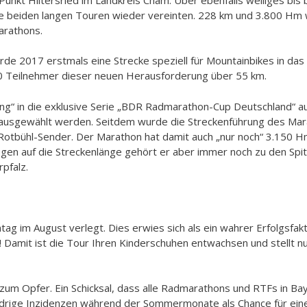
ie beiden langen Touren wieder vereinten. 228 km und 3.800 Hm
arathons.
urde 2017 erstmals eine Strecke speziell für Mountainbikes in da
50 Teilnehmer dieser neuen Herausforderung über 55 km.
ng“ in die exklusive Serie „BDR Radmarathon-Cup Deutschland“ 
d ausgewählt
werden. Seitdem wurde die Streckenführung des Ma
Rotbühl-Sender. Der Marathon hat damit auch „nur noch“ 3.150 H
gen auf die Streckenlänge gehört er aber immer noch zu den Spit
pfalz.
g im August verlegt. Dies erwies sich als ein wahrer Erfolgsfakt
! Damit ist die Tour Ihren Kinderschuhen entwachsen und stellt 
zum Opfer. Ein Schicksal, dass alle Radmarathons und RTFs in B
iedrige Inzidenzen während der Sommermonate als Chance für ein