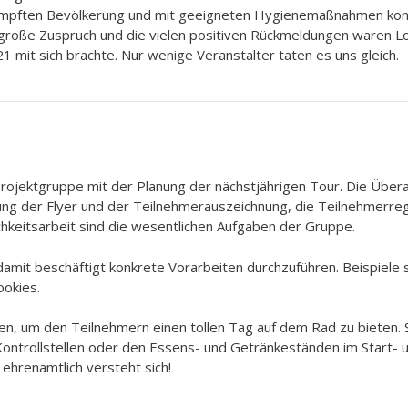
eimpften Bevölkerung und mit geeigneten Hygienemaßnahmen kon
 große Zuspruch und die vielen positiven Rückmeldungen waren Lo
 mit sich brachte. Nur wenige Veranstalter taten es uns gleich.
Projektgruppe mit der Planung der nächstjährigen Tour. Die Über
ung der Flyer und der Teilnehmerauszeichnung, die Teilnehmerreg
lichkeitsarbeit sind die wesentlichen Aufgaben der Gruppe.
 damit beschäftigt konkrete Vorarbeiten durchzuführen. Beispiele
ookies.
n, um den Teilnehmern einen tollen Tag auf dem Rad zu bieten. S
ontrollstellen oder den Essens- und Getränkeständen im Start- u
 ehrenamtlich versteht sich!