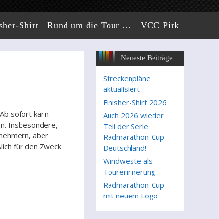
sher-Shirt
Rund um die Tour …
VCC Pirk
Neueste Beiträge
Streckenpläne
aktualisiert
Finisher-Shirt 2026
Ab sofort kann
Auch 2026 wieder
en. Insbesondere,
Teil der Serie
lnehmern, aber
Radmarathon-Cup
lich für den Zweck
Deutschland!
Windweste als
Tourerinnerung
Radmarathon-Cup
mit neuem Logo