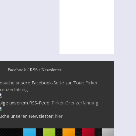
Facebook / RSS / Newsletter
esuche unsere Facebook-Seite zur Tour:
Pirker
renzerfahung
olge unserem RSS-Feed:
Pirker Grenzerfahrung
uche unseren Newsletter:
hier